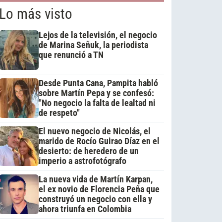
Lo más visto
Lejos de la televisión, el negocio
de Marina Señuk, la periodista
que renunció a TN
Desde Punta Cana, Pampita habló
sobre Martín Pepa y se confesó:
"No negocio la falta de lealtad ni
de respeto"
El nuevo negocio de Nicolás, el
marido de Rocío Guirao Díaz en el
desierto: de heredero de un
imperio a astrofotógrafo
La nueva vida de Martín Karpan,
el ex novio de Florencia Peña que
construyó un negocio con ella y
ahora triunfa en Colombia