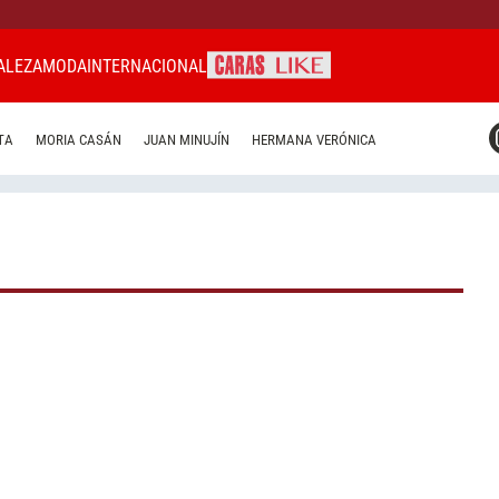
ALEZA
MODA
INTERNACIONAL
CARAS MIAMI
TA
MORIA CASÁN
JUAN MINUJÍN
HERMANA VERÓNICA
CARAS BRASIL
CARAS URUGUAY