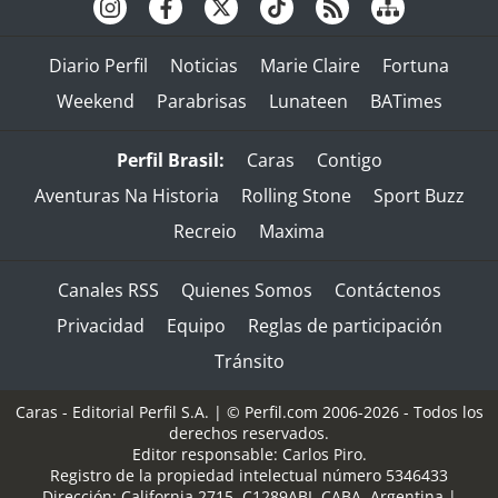
Diario Perfil
Noticias
Marie Claire
Fortuna
Weekend
Parabrisas
Lunateen
BATimes
Perfil Brasil:
Caras
Contigo
Aventuras Na Historia
Rolling Stone
Sport Buzz
Recreio
Maxima
Canales RSS
Quienes Somos
Contáctenos
Privacidad
Equipo
Reglas de participación
Tránsito
Caras - Editorial Perfil S.A.
| © Perfil.com 2006-2026 - Todos los
derechos reservados.
Editor responsable: Carlos Piro.
Registro de la propiedad intelectual número 5346433
Dirección:
California 2715
,
C1289ABI
,
CABA, Argentina
|