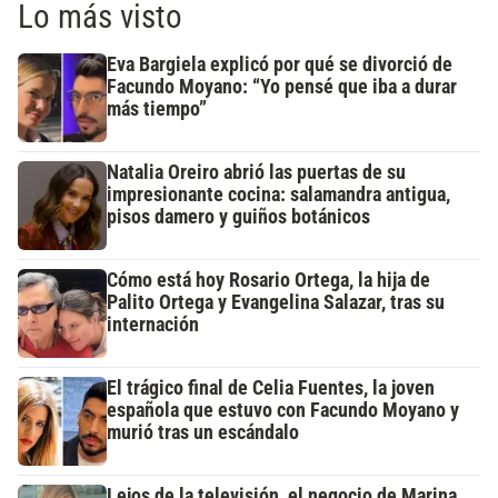
Lo más visto
Eva Bargiela explicó por qué se divorció de
Facundo Moyano: “Yo pensé que iba a durar
más tiempo”
Natalia Oreiro abrió las puertas de su
impresionante cocina: salamandra antigua,
pisos damero y guiños botánicos
Cómo está hoy Rosario Ortega, la hija de
Palito Ortega y Evangelina Salazar, tras su
internación
El trágico final de Celia Fuentes, la joven
española que estuvo con Facundo Moyano y
murió tras un escándalo
Lejos de la televisión, el negocio de Marina