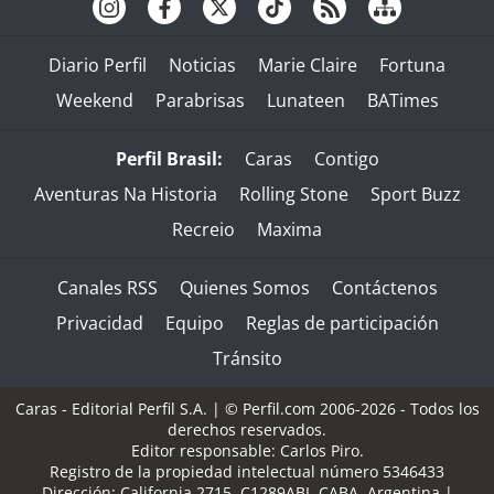
Diario Perfil
Noticias
Marie Claire
Fortuna
Weekend
Parabrisas
Lunateen
BATimes
Perfil Brasil:
Caras
Contigo
Aventuras Na Historia
Rolling Stone
Sport Buzz
Recreio
Maxima
Canales RSS
Quienes Somos
Contáctenos
Privacidad
Equipo
Reglas de participación
Tránsito
Caras - Editorial Perfil S.A.
| © Perfil.com 2006-2026 - Todos los
derechos reservados.
Editor responsable: Carlos Piro.
Registro de la propiedad intelectual número 5346433
Dirección:
California 2715
,
C1289ABI
,
CABA, Argentina
|