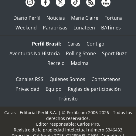
Diario Perfil
Noticias
Marie Claire
Fortuna
Weekend
Parabrisas
Lunateen
BATimes
Perfil Brasil:
Caras
Contigo
Aventuras Na Historia
Rolling Stone
Sport Buzz
Recreio
Maxima
Canales RSS
Quienes Somos
Contáctenos
Privacidad
Equipo
Reglas de participación
Tránsito
Caras - Editorial Perfil S.A.
| © Perfil.com 2006-2026 - Todos los
derechos reservados.
Editor responsable: Carlos Piro.
Registro de la propiedad intelectual número 5346433
Dirección:
California 2715
,
C1289ABI
,
CABA, Argentina
|