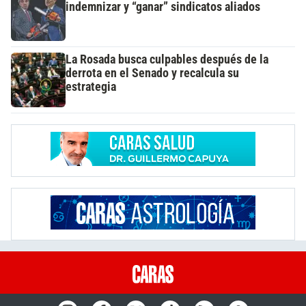
indemnizar y “ganar” sindicatos aliados
La Rosada busca culpables después de la
derrota en el Senado y recalcula su
estrategia