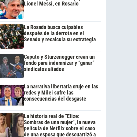
Lionel Messi, en Rosario
La Rosada busca culpables
después de la derrota en el
Senado y recalcula su estrategia
Caputo y Sturzenegger crean un
fondo para indemnizar y “ganar”
sindicatos aliados
La narrativa libertaria cruje en las
redes y Milei sufre las
consecuencias del desgaste
La historia real de "Elize:
Sombras de una mujer", la nueva
película de Netflix sobre el caso
de una esposa que descuartizó a