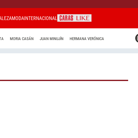
ALEZA
MODA
INTERNACIONAL
CARAS MIAMI
TA
MORIA CASÁN
JUAN MINUJÍN
HERMANA VERÓNICA
CARAS BRASIL
CARAS URUGUAY