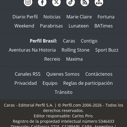
Diario Perfil
Noticias
Marie Claire
Fortuna
Weekend
Parabrisas
Lunateen
BATimes
Perfil Brasil:
Caras
Contigo
Aventuras Na Historia
Rolling Stone
Sport Buzz
Recreio
Maxima
Canales RSS
Quienes Somos
Contáctenos
Privacidad
Equipo
Reglas de participación
Tránsito
Caras - Editorial Perfil S.A.
| © Perfil.com 2006-2026 - Todos los
derechos reservados.
Editor responsable: Carlos Piro.
Registro de la propiedad intelectual número 5346433
Dirección:
California 2715
,
C1289ABI
,
CABA, Argentina
|