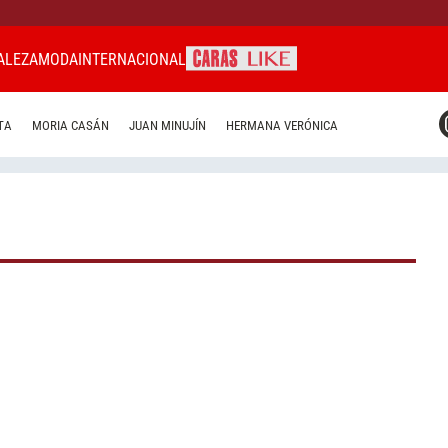
ALEZA
MODA
INTERNACIONAL
CARAS MIAMI
TA
MORIA CASÁN
JUAN MINUJÍN
HERMANA VERÓNICA
CARAS BRASIL
CARAS URUGUAY