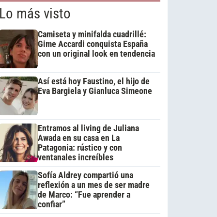
Lo más visto
Camiseta y minifalda cuadrillé:
Gime Accardi conquista España
con un original look en tendencia
Así está hoy Faustino, el hijo de
Eva Bargiela y Gianluca Simeone
Entramos al living de Juliana
Awada en su casa en La
Patagonia: rústico y con
ventanales increíbles
Sofía Aldrey compartió una
reflexión a un mes de ser madre
de Marco: “Fue aprender a
confiar”