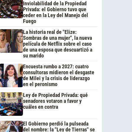
Inviolabilidad de la Propiedad
Privada: el Gobierno tuvo que
ceder en la Ley del Manejo del
Fuego
La historia real de "Elize:
Sombras de una mujer", la nueva
película de Netflix sobre el caso
de una esposa que descuartizó a
su marido
Encuesta rumbo a 2027: cuatro
consultoras midieron el desgaste
de Milei y la crisis de liderazgo
en el peronismo
Ley de Propiedad Privada: qué
senadores votaron a favor y
cuáles en contra
El Gobierno perdió la pulseada
del nombre: la "Ley de Tierras" se