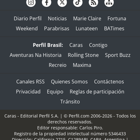
Diario Perfil
Noticias
Marie Claire
Fortuna
Weekend
Parabrisas
Lunateen
BATimes
Perfil Brasil:
Caras
Contigo
Aventuras Na Historia
Rolling Stone
Sport Buzz
Recreio
Maxima
Canales RSS
Quienes Somos
Contáctenos
Privacidad
Equipo
Reglas de participación
Tránsito
Caras - Editorial Perfil S.A.
| © Perfil.com 2006-2026 - Todos los
derechos reservados.
Editor responsable: Carlos Piro.
Registro de la propiedad intelectual número 5346433
Dirección:
California 2715
,
C1289ABI
,
CABA, Argentina
|