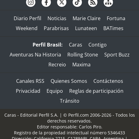
Diario Perfil
Noticias
Marie Claire
Fortuna
Weekend
Parabrisas
Lunateen
BATimes
Perfil Brasil:
Caras
Contigo
Aventuras Na Historia
Rolling Stone
Sport Buzz
Recreio
Maxima
Canales RSS
Quienes Somos
Contáctenos
Privacidad
Equipo
Reglas de participación
Tránsito
Caras - Editorial Perfil S.A.
| © Perfil.com 2006-2026 - Todos los
derechos reservados.
Editor responsable: Carlos Piro.
Registro de la propiedad intelectual número 5346433
Dirección:
California 2715
,
C1289ABI
,
CABA, Argentina
|