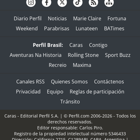
Diario Perfil
Noticias
Marie Claire
Fortuna
Weekend
Parabrisas
Lunateen
BATimes
Perfil Brasil:
Caras
Contigo
Aventuras Na Historia
Rolling Stone
Sport Buzz
Recreio
Maxima
Canales RSS
Quienes Somos
Contáctenos
Privacidad
Equipo
Reglas de participación
Tránsito
Caras - Editorial Perfil S.A.
| © Perfil.com 2006-2026 - Todos los
derechos reservados.
Editor responsable: Carlos Piro.
Registro de la propiedad intelectual número 5346433
Dirección:
California 2715
,
C1289ABI
,
CABA, Argentina
|