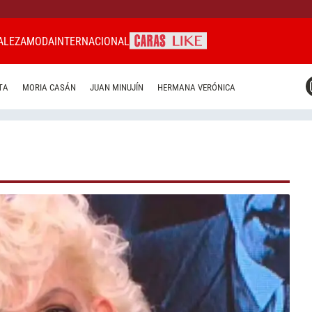
ALEZA
MODA
INTERNACIONAL
CARAS MIAMI
TA
MORIA CASÁN
JUAN MINUJÍN
HERMANA VERÓNICA
CARAS BRASIL
CARAS URUGUAY