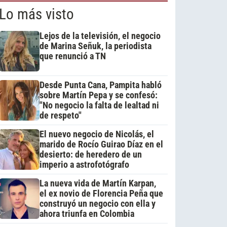
Lo más visto
Lejos de la televisión, el negocio
de Marina Señuk, la periodista
que renunció a TN
Desde Punta Cana, Pampita habló
sobre Martín Pepa y se confesó:
"No negocio la falta de lealtad ni
de respeto"
El nuevo negocio de Nicolás, el
marido de Rocío Guirao Díaz en el
desierto: de heredero de un
imperio a astrofotógrafo
La nueva vida de Martín Karpan,
el ex novio de Florencia Peña que
construyó un negocio con ella y
ahora triunfa en Colombia