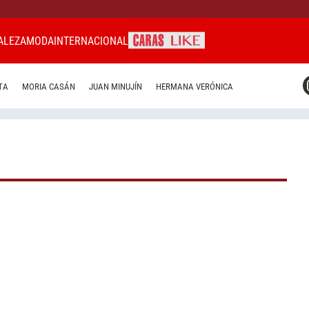
ALEZA
MODA
INTERNACIONAL
CARAS MIAMI
TA
MORIA CASÁN
JUAN MINUJÍN
HERMANA VERÓNICA
CARAS BRASIL
CARAS URUGUAY