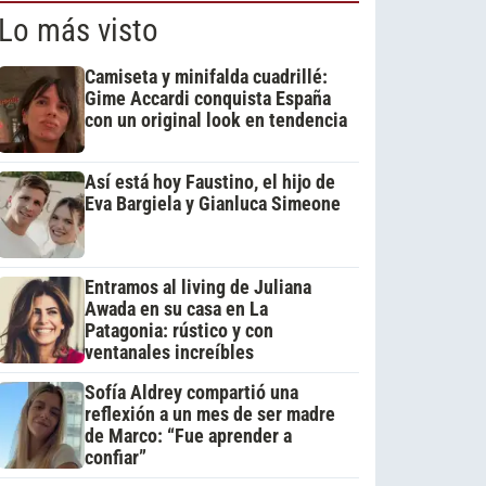
Lo más visto
Camiseta y minifalda cuadrillé:
Gime Accardi conquista España
con un original look en tendencia
Así está hoy Faustino, el hijo de
Eva Bargiela y Gianluca Simeone
Entramos al living de Juliana
Awada en su casa en La
Patagonia: rústico y con
ventanales increíbles
Sofía Aldrey compartió una
reflexión a un mes de ser madre
de Marco: “Fue aprender a
confiar”