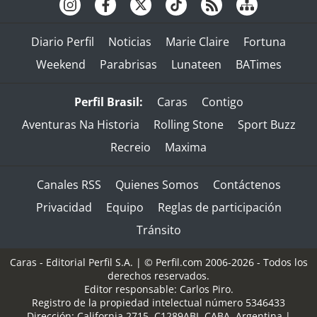
Diario Perfil
Noticias
Marie Claire
Fortuna
Weekend
Parabrisas
Lunateen
BATimes
Perfil Brasil:
Caras
Contigo
Aventuras Na Historia
Rolling Stone
Sport Buzz
Recreio
Maxima
Canales RSS
Quienes Somos
Contáctenos
Privacidad
Equipo
Reglas de participación
Tránsito
Caras - Editorial Perfil S.A.
| © Perfil.com 2006-2026 - Todos los
derechos reservados.
Editor responsable: Carlos Piro.
Registro de la propiedad intelectual número 5346433
Dirección:
California 2715
,
C1289ABI
,
CABA, Argentina
|