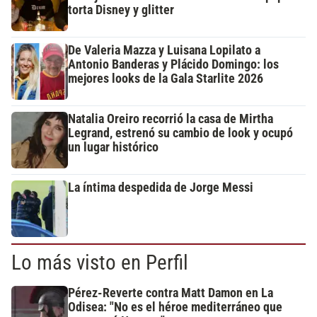
torta Disney y glitter
De Valeria Mazza y Luisana Lopilato a
Antonio Banderas y Plácido Domingo: los
mejores looks de la Gala Starlite 2026
Natalia Oreiro recorrió la casa de Mirtha
Legrand, estrenó su cambio de look y ocupó
un lugar histórico
La íntima despedida de Jorge Messi
Lo más visto en Perfil
Pérez-Reverte contra Matt Damon en La
Odisea: "No es el héroe mediterráneo que