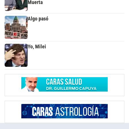
Muerta
Algo pasó
Yo, Milei