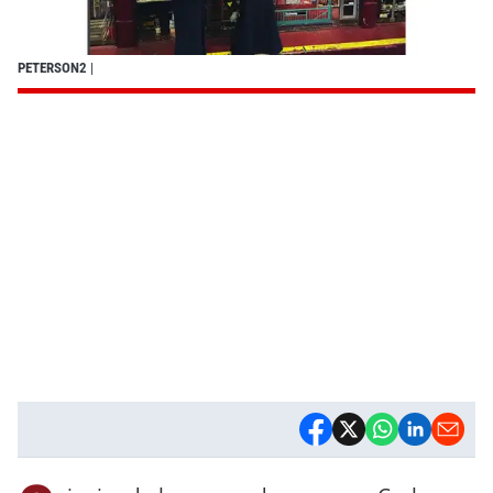
PETERSON2
|