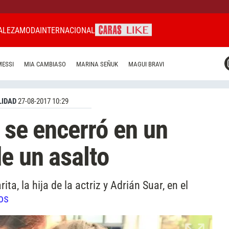
ALEZA
MODA
INTERNACIONAL
CARAS MIAMI
MESSI
MIA CAMBIASO
MARINA SEÑUK
MAGUI BRAVI
CARAS BRASIL
CARAS URUGUAY
IDAD
27-08-2017 10:29
i se encerró en un
e un asalto
ita, la hija de la actriz y Adrián Suar, en el
os