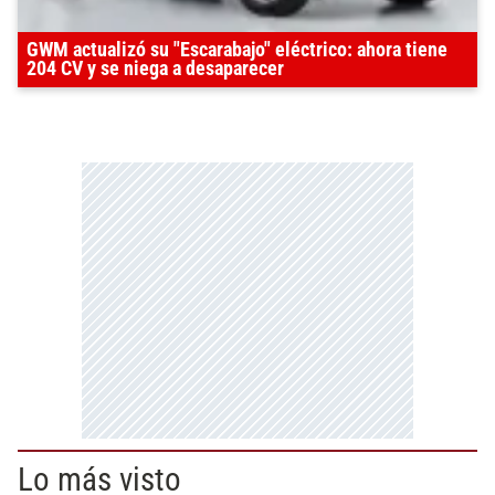
GWM actualizó su "Escarabajo" eléctrico: ahora tiene
204 CV y se niega a desaparecer
Lo más visto