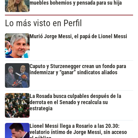
muebles bohemios y pensada para su hija
Lo más visto en Perfil
Murió Jorge Messi, el papá de Lionel Messi
Caputo y Sturzenegger crean un fondo para
indemnizar y “ganar” sindicatos aliados
La Rosada busca culpables después de la
derrota en el Senado y recalcula su
estrategia
Lionel Messi llega a Rosario a las 20.30:
velatorio íntimo de Jorge Messi, sin acceso