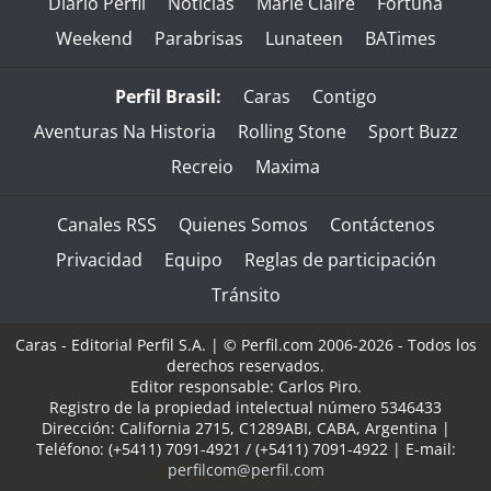
Diario Perfil
Noticias
Marie Claire
Fortuna
Weekend
Parabrisas
Lunateen
BATimes
Perfil Brasil:
Caras
Contigo
Aventuras Na Historia
Rolling Stone
Sport Buzz
Recreio
Maxima
Canales RSS
Quienes Somos
Contáctenos
Privacidad
Equipo
Reglas de participación
Tránsito
Caras - Editorial Perfil S.A.
| © Perfil.com 2006-2026 - Todos los
derechos reservados.
Editor responsable: Carlos Piro.
Registro de la propiedad intelectual número 5346433
Dirección:
California 2715
,
C1289ABI
,
CABA, Argentina
|
Teléfono:
(+5411) 7091-4921
/
(+5411) 7091-4922
| E-mail:
perfilcom@perfil.com