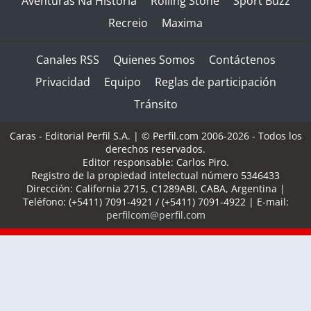
Aventuras Na Historia
Rolling Stone
Sport Buzz
Recreio
Maxima
Canales RSS
Quienes Somos
Contáctenos
Privacidad
Equipo
Reglas de participación
Tránsito
Caras - Editorial Perfil S.A.
| © Perfil.com 2006-2026 - Todos los
derechos reservados.
Editor responsable: Carlos Piro.
Registro de la propiedad intelectual número 5346433
Dirección:
California 2715
,
C1289ABI
,
CABA, Argentina
|
Teléfono:
(+5411) 7091-4921
/
(+5411) 7091-4922
| E-mail:
perfilcom@perfil.com