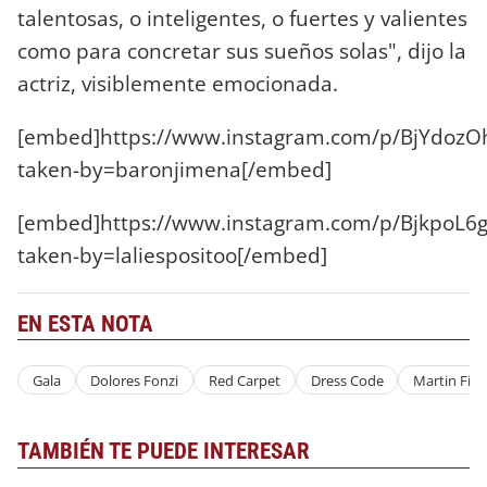
talentosas, o inteligentes, o fuertes y valientes
como para concretar sus sueños solas", dijo la
actriz, visiblemente emocionada.
[embed]https://www.instagram.com/p/BjYdoz
taken-by=baronjimena[/embed]
[embed]https://www.instagram.com/p/BjkpoL6g
taken-by=laliespositoo[/embed]
EN ESTA NOTA
Gala
Dolores Fonzi
Red Carpet
Dress Code
Martin Fier
TAMBIÉN TE PUEDE INTERESAR