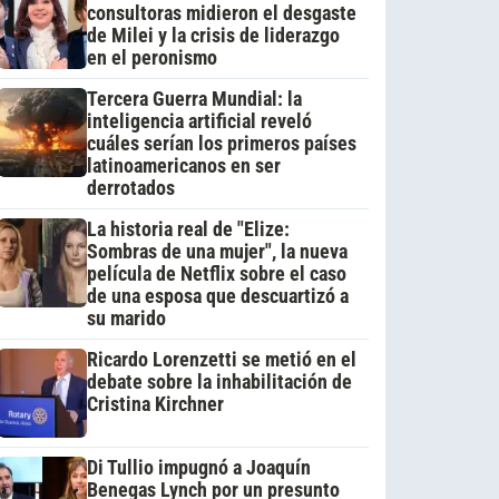
consultoras midieron el desgaste
de Milei y la crisis de liderazgo
en el peronismo
Tercera Guerra Mundial: la
inteligencia artificial reveló
cuáles serían los primeros países
latinoamericanos en ser
derrotados
La historia real de "Elize:
Sombras de una mujer", la nueva
película de Netflix sobre el caso
de una esposa que descuartizó a
su marido
Ricardo Lorenzetti se metió en el
debate sobre la inhabilitación de
Cristina Kirchner
Di Tullio impugnó a Joaquín
Benegas Lynch por un presunto