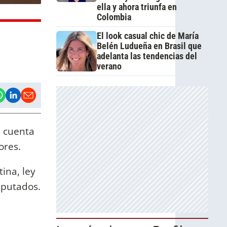
ella y ahora triunfa en
Colombia
El look casual chic de María
Belén Ludueña en Brasil que
adelanta las tendencias del
verano
u cuenta
ores.
ina, ley
iputados.