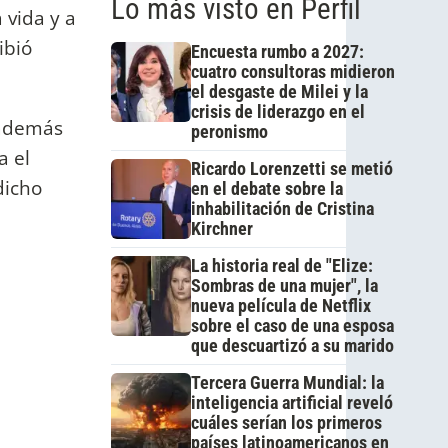
Lo más visto en Perfil
 vida y a
ibió
Encuesta rumbo a 2027:
cuatro consultoras midieron
el desgaste de Milei y la
crisis de liderazgo en el
 además
peronismo
a el
Ricardo Lorenzetti se metió
dicho
en el debate sobre la
inhabilitación de Cristina
Kirchner
La historia real de "Elize:
Sombras de una mujer", la
nueva película de Netflix
sobre el caso de una esposa
que descuartizó a su marido
Tercera Guerra Mundial: la
inteligencia artificial reveló
cuáles serían los primeros
países latinoamericanos en