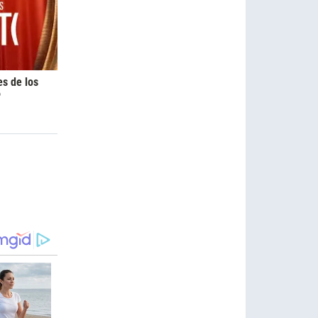
es de los
6