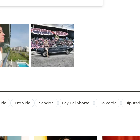
Vida
Pro Vida
Sancion
Ley Del Aborto
Ola Verde
Diputa