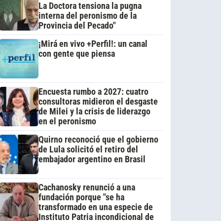
La Doctora tensiona la pugna
interna del peronismo de la
Provincia del Pecado"
¡Mirá en vivo +Perfil!: un canal
con gente que piensa
Encuesta rumbo a 2027: cuatro
consultoras midieron el desgaste
de Milei y la crisis de liderazgo
en el peronismo
Quirno reconoció que el gobierno
de Lula solicitó el retiro del
embajador argentino en Brasil
Cachanosky renunció a una
fundación porque "se ha
transformado en una especie de
Instituto Patria incondicional de