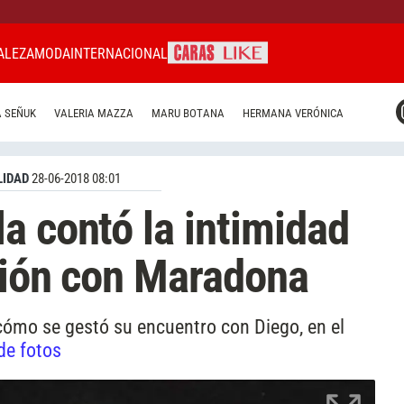
ALEZA
MODA
INTERNACIONAL
CARAS MIAMI
 SEÑUK
VALERIA MAZZA
MARU BOTANA
HERMANA VERÓNICA
CARAS BRASIL
CARAS URUGUAY
IDAD
28-06-2018 08:01
a contó la intimidad
ción con Maradona
 cómo se gestó su encuentro con Diego, en el
de fotos