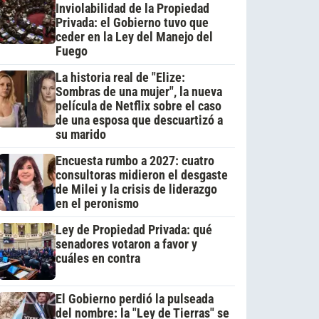
Inviolabilidad de la Propiedad
Privada: el Gobierno tuvo que
ceder en la Ley del Manejo del
Fuego
La historia real de "Elize:
Sombras de una mujer", la nueva
película de Netflix sobre el caso
de una esposa que descuartizó a
su marido
Encuesta rumbo a 2027: cuatro
consultoras midieron el desgaste
de Milei y la crisis de liderazgo
en el peronismo
Ley de Propiedad Privada: qué
senadores votaron a favor y
cuáles en contra
El Gobierno perdió la pulseada
del nombre: la "Ley de Tierras" se