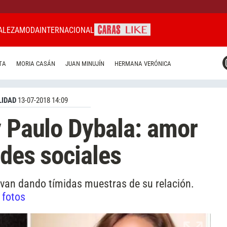
ALEZA
MODA
INTERNACIONAL
CARAS MIAMI
TA
MORIA CASÁN
JUAN MINUJÍN
HERMANA VERÓNICA
CARAS BRASIL
CARAS URUGUAY
IDAD
13-07-2018 14:09
y Paulo Dybala: amor
edes sociales
y van dando tímidas muestras de su relación.
 fotos