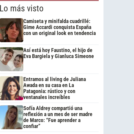
Lo más visto
Camiseta y minifalda cuadrillé:
Gime Accardi conquista España
con un original look en tendencia
Así está hoy Faustino, el hijo de
Eva Bargiela y Gianluca Simeone
Entramos al living de Juliana
Awada en su casa en La
Patagonia: rústico y con
ventanales increíbles
Sofía Aldrey compartió una
reflexión a un mes de ser madre
de Marco: “Fue aprender a
confiar”