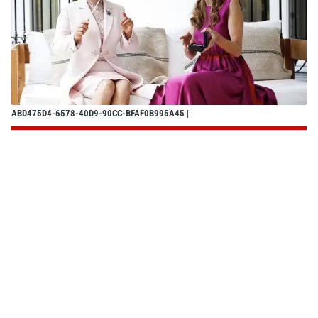
ABD475D4-6578-40D9-90CC-BFAF0B995A45
|