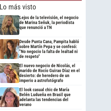
Lo más visto
Lejos de la televisión, el negocio
de Marina Señuk, la periodista
que renunció a TN
Desde Punta Cana, Pampita habló
sobre Martín Pepa y se confesó:
"No negocio la falta de lealtad ni
de respeto"
El nuevo negocio de Nicolás, el
marido de Rocío Guirao Díaz en el
desierto: de heredero de un
imperio a astrofotógrafo
El look casual chic de María
Belén Ludueña en Brasil que
adelanta las tendencias del
verano