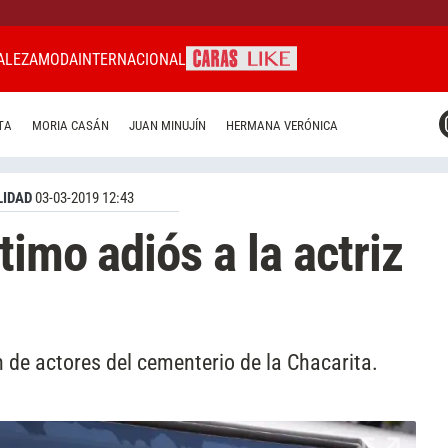
ALEZA
MODA
INTERNACIONAL
CARAS MIAMI
TA
MORIA CASÁN
JUAN MINUJÍN
HERMANA VERÓNICA
CARAS BRASIL
CARAS URUGUAY
IDAD
03-03-2019 12:43
timo adiós a la actriz
 de actores del cementerio de la Chacarita.