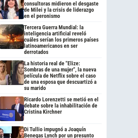
consultoras midieron el desgaste
de Milei y la crisis de liderazgo
en el peronismo
Tercera Guerra Mundial: la
inteligencia artificial reveló
cuáles serían los primeros países
latinoamericanos en ser
derrotados
La historia real de "Elize:
Sombras de una mujer", la nueva
película de Netflix sobre el caso
de una esposa que descuartizó a
su marido
Ricardo Lorenzetti se metió en el
debate sobre la inhabilitación de
Cristina Kirchner
Di Tullio impugnó a Joaquín
Benegas Lynch por un presunto