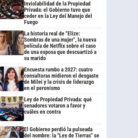
Inviolabilidad de la Propiedad
Privada: el Gobierno tuvo que
ceder en la Ley del Manejo del
Fuego
La historia real de "Elize:
Sombras de una mujer", la nueva
película de Netflix sobre el caso
de una esposa que descuartizó a
su marido
Encuesta rumbo a 2027: cuatro
consultoras midieron el desgaste
de Milei y la crisis de liderazgo
en el peronismo
Ley de Propiedad Privada: qué
senadores votaron a favor y
cuáles en contra
El Gobierno perdió la pulseada
del nombre: la "Ley de Tierras" se