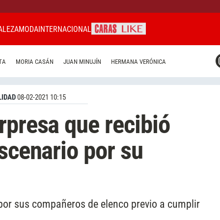
ALEZA
MODA
INTERNACIONAL
CARAS MIAMI
TA
MORIA CASÁN
JUAN MINUJÍN
HERMANA VERÓNICA
CARAS BRASIL
CARAS URUGUAY
IDAD
08-02-2021 10:15
rpresa que recibió
escenario por su
 por sus compañeros de elenco previo a cumplir