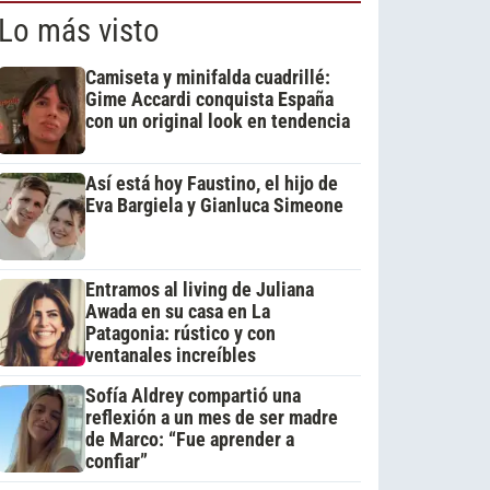
Lo más visto
Camiseta y minifalda cuadrillé:
Gime Accardi conquista España
con un original look en tendencia
Así está hoy Faustino, el hijo de
Eva Bargiela y Gianluca Simeone
Entramos al living de Juliana
Awada en su casa en La
Patagonia: rústico y con
ventanales increíbles
Sofía Aldrey compartió una
reflexión a un mes de ser madre
de Marco: “Fue aprender a
confiar”