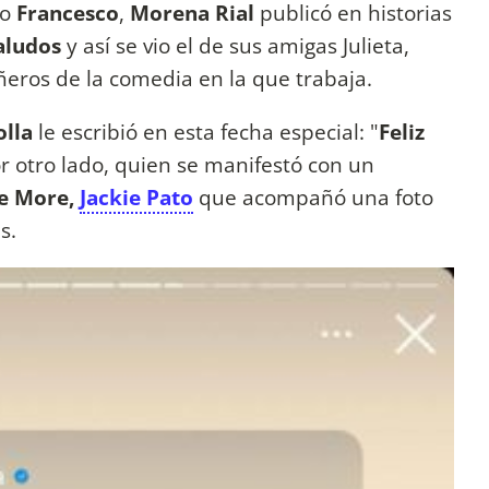
jo
Francesco
,
Morena Rial
publicó en historias
aludos
y así se vio el de sus amigas Julieta,
ñeros de la comedia en la que trabaja.
olla
le escribió en esta fecha especial: "
Feliz
r otro lado, quien se manifestó con un
e More,
Jackie Pato
que acompañó una foto
es.