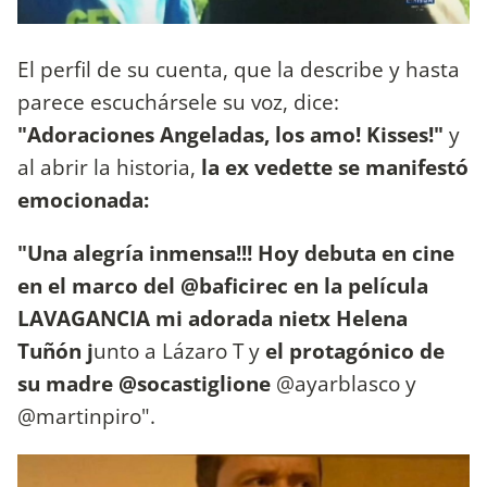
El perfil de su cuenta, que la describe y hasta
parece escuchársele su voz, dice:
"Adoraciones Angeladas, los amo! Kisses!"
y
al abrir la historia,
la ex vedette se manifestó
emocionada:
"Una alegría inmensa!!! Hoy debuta en cine
en el marco del @baficirec en la película
LAVAGANCIA mi adorada nietx Helena
Tuñón j
unto a Lázaro T y
el protagónico de
su madre @socastiglione
@ayarblasco y
@martinpiro".