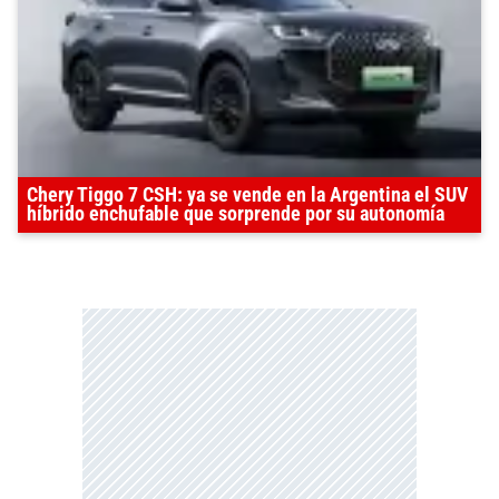
Chery Tiggo 7 CSH: ya se vende en la Argentina el SUV
híbrido enchufable que sorprende por su autonomía