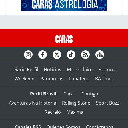
Diario Perfil
Noticias
Marie Claire
Fortuna
Weekend
Parabrisas
Lunateen
BATimes
Perfil Brasil:
Caras
Contigo
Aventuras Na Historia
Rolling Stone
Sport Buzz
Recreio
Maxima
Canales RSS
Quienes Somos
Contáctenos