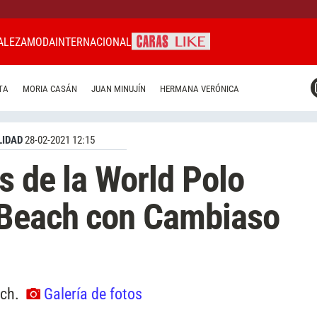
ALEZA
MODA
INTERNACIONAL
CARAS MIAMI
TA
MORIA CASÁN
JUAN MINUJÍN
HERMANA VERÓNICA
CARAS BRASIL
CARAS URUGUAY
IDAD
28-02-2021 12:15
s de la World Polo
Beach con Cambiaso
ach.
Galería de fotos