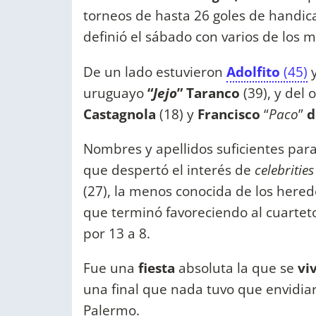
torneos de hasta 26 goles de handicap
definió el sábado con varios de los 
De un lado estuvieron
Adolfito
(45)
uruguayo
“
Jejo
” Taranco
(39), y del 
Castagnola
(18) y
Francisco
“
Paco
”
d
Nombres y apellidos suficientes par
que despertó el interés de
celebrities
(27), la menos conocida de los hered
que terminó favoreciendo al cuartet
por 13 a 8.
Fue una
fiesta
absoluta la que se
vi
una final que nada tuvo que envidiar
Palermo.