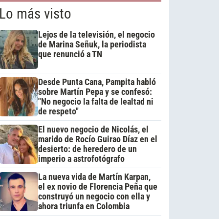
Lo más visto
Lejos de la televisión, el negocio
de Marina Señuk, la periodista
que renunció a TN
Desde Punta Cana, Pampita habló
sobre Martín Pepa y se confesó:
"No negocio la falta de lealtad ni
de respeto"
El nuevo negocio de Nicolás, el
marido de Rocío Guirao Díaz en el
desierto: de heredero de un
imperio a astrofotógrafo
La nueva vida de Martín Karpan,
el ex novio de Florencia Peña que
construyó un negocio con ella y
ahora triunfa en Colombia