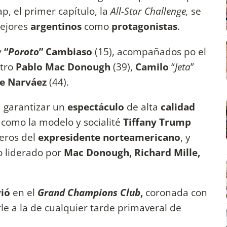
, el primer capítulo, la
All-Star Challenge,
se
mejores
argentinos
como
protagonistas
.
y
“
Poroto
” Cambiaso
(15), acompañados po el
otro
Pablo Mac Donough
(39),
Camilo
“
Jeta
”
e Narváez
(44).
a garantizar un
espectáculo
de alta
calidad
como la modelo y socialité
Tiffany Trump
eros del
expresidente
norteamericano
, y
o liderado por
Mac Donough, Richard Mille,
vió
en el
Grand Champions Club
,
coronada con
le a la de cualquier tarde primaveral de