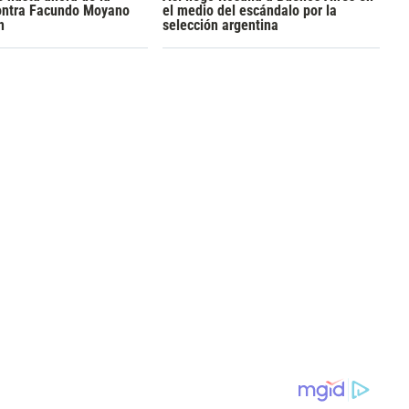
ontra Facundo Moyano
el medio del escándalo por la
n
selección argentina