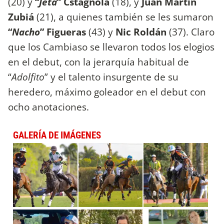
(20) y
“
Jeta
” Cstagnola
(18), y
Juan Martín
Zubiá
(21), a quienes también se les sumaron
“
Nacho
” Figueras
(43) y
Nic Roldán
(37). Claro
que los Cambiaso se llevaron todos los elogios
en el debut, con la jerarquía habitual de
“
Adolfito
” y el talento insurgente de su
heredero, máximo goleador en el debut con
ocho anotaciones.
GALERÍA DE IMÁGENES