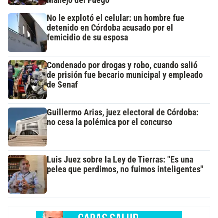
No le explotó el celular: un hombre fue
detenido en Córdoba acusado por el
femicidio de su esposa
Condenado por drogas y robo, cuando salió
de prisión fue becario municipal y empleado
de Senaf
Guillermo Arias, juez electoral de Córdoba:
no cesa la polémica por el concurso
Luis Juez sobre la Ley de Tierras: "Es una
pelea que perdimos, no fuimos inteligentes"