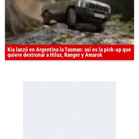
Kia lanzó en Argentina la Tasman: así es la pick-up que
quiere destronar a Hilux, Ranger y Amarok