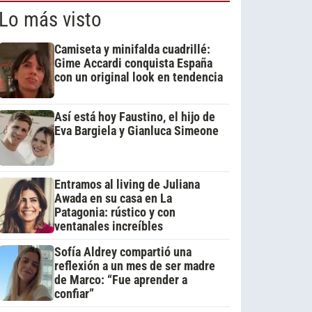
Lo más visto
Camiseta y minifalda cuadrillé:
Gime Accardi conquista España
con un original look en tendencia
Así está hoy Faustino, el hijo de
Eva Bargiela y Gianluca Simeone
Entramos al living de Juliana
Awada en su casa en La
Patagonia: rústico y con
ventanales increíbles
Sofía Aldrey compartió una
reflexión a un mes de ser madre
de Marco: “Fue aprender a
confiar”