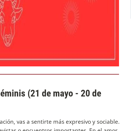
Géminis (21 de mayo - 20 de
ción, vas a sentirte más expresivo y sociable.
evistas o encuentros importantes. En el amor,