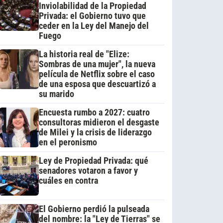
Inviolabilidad de la Propiedad
Privada: el Gobierno tuvo que
ceder en la Ley del Manejo del
Fuego
La historia real de "Elize:
Sombras de una mujer", la nueva
película de Netflix sobre el caso
de una esposa que descuartizó a
su marido
Encuesta rumbo a 2027: cuatro
consultoras midieron el desgaste
de Milei y la crisis de liderazgo
en el peronismo
Ley de Propiedad Privada: qué
senadores votaron a favor y
cuáles en contra
El Gobierno perdió la pulseada
del nombre: la "Ley de Tierras" se