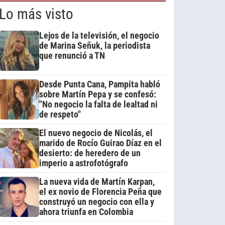
Lo más visto
Lejos de la televisión, el negocio
de Marina Señuk, la periodista
que renunció a TN
Desde Punta Cana, Pampita habló
sobre Martín Pepa y se confesó:
"No negocio la falta de lealtad ni
de respeto"
El nuevo negocio de Nicolás, el
marido de Rocío Guirao Díaz en el
desierto: de heredero de un
imperio a astrofotógrafo
La nueva vida de Martín Karpan,
el ex novio de Florencia Peña que
construyó un negocio con ella y
ahora triunfa en Colombia