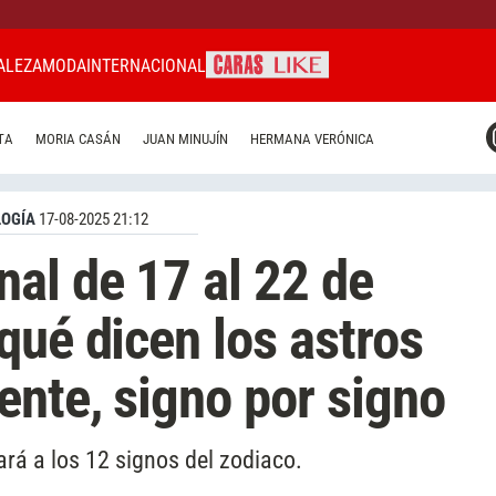
ALEZA
MODA
INTERNACIONAL
CARAS MIAMI
TA
MORIA CASÁN
JUAN MINUJÍN
HERMANA VERÓNICA
CARAS BRASIL
CARAS URUGUAY
OGÍA
17-08-2025 21:12
al de 17 al 22 de
qué dicen los astros
nte, signo por signo
ará a los 12 signos del zodiaco.