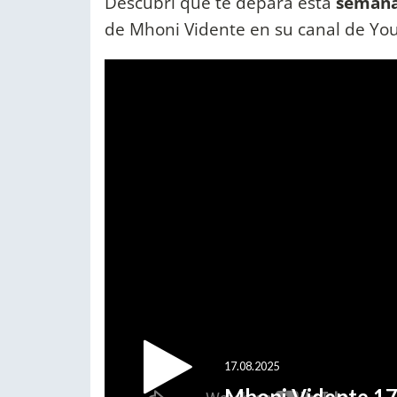
Descubrí qué te depara esta
semana 
de Mhoni Vidente en su canal de Yo