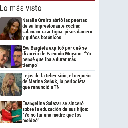
Lo más visto
Natalia Oreiro abrió las puertas
de su impresionante cocina:
salamandra antigua, pisos damero
y guiños botánicos
Eva Bargiela explicó por qué se
divorció de Facundo Moyano: “Yo
pensé que iba a durar más
tiempo”
Lejos de la televisión, el negocio
de Marina Señuk, la periodista
que renunció a TN
Evangelina Salazar se sinceró
sobre la educación de sus hijos:
“Yo no fui una madre que los
moldeó”