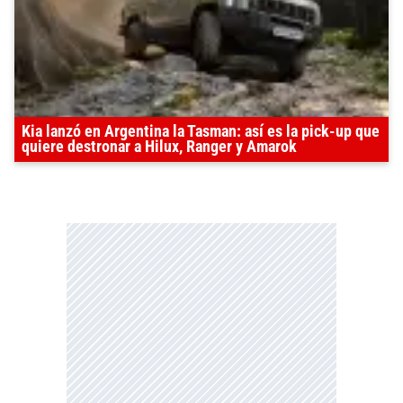
Kia lanzó en Argentina la Tasman: así es la pick-up que
quiere destronar a Hilux, Ranger y Amarok