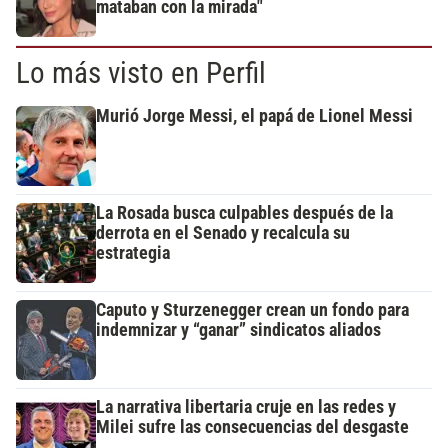
mataban con la mirada"
Lo más visto en Perfil
Murió Jorge Messi, el papá de Lionel Messi
La Rosada busca culpables después de la
derrota en el Senado y recalcula su
estrategia
Caputo y Sturzenegger crean un fondo para
indemnizar y “ganar” sindicatos aliados
La narrativa libertaria cruje en las redes y
Milei sufre las consecuencias del desgaste