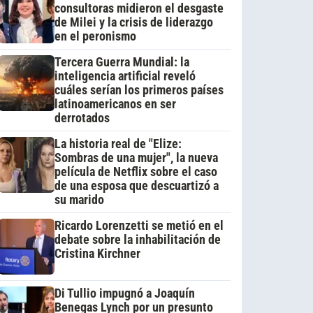
consultoras midieron el desgaste
de Milei y la crisis de liderazgo
en el peronismo
Tercera Guerra Mundial: la
inteligencia artificial reveló
cuáles serían los primeros países
latinoamericanos en ser
derrotados
La historia real de "Elize:
Sombras de una mujer", la nueva
película de Netflix sobre el caso
de una esposa que descuartizó a
su marido
Ricardo Lorenzetti se metió en el
debate sobre la inhabilitación de
Cristina Kirchner
Di Tullio impugnó a Joaquín
Benegas Lynch por un presunto