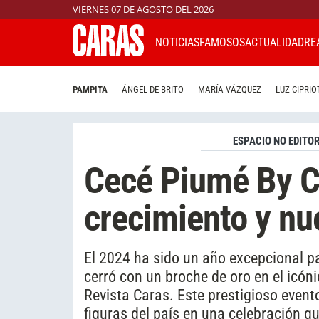
VIERNES 07 DE AGOSTO DEL 2026
NOTICIAS
FAMOSOS
ACTUALIDAD
RE
PAMPITA
ÁNGEL DE BRITO
MARÍA VÁZQUEZ
LUZ CIPRIO
ESPACIO NO EDITOR
Cecé Piumé By Ca
crecimiento y nu
El 2024 ha sido un año excepcional pa
cerró con un broche de oro en el icón
Revista Caras. Este prestigioso event
figuras del país en una celebración q