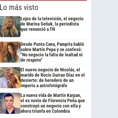
Lo más visto
Lejos de la televisión, el negocio
de Marina Señuk, la periodista
que renunció a TN
Desde Punta Cana, Pampita habló
sobre Martín Pepa y se confesó:
"No negocio la falta de lealtad ni
de respeto"
El nuevo negocio de Nicolás, el
marido de Rocío Guirao Díaz en el
desierto: de heredero de un
imperio a astrofotógrafo
La nueva vida de Martín Karpan,
el ex novio de Florencia Peña que
construyó un negocio con ella y
ahora triunfa en Colombia