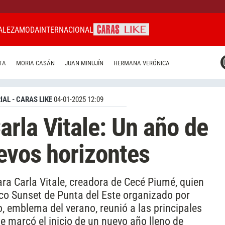
ALEZA
MODA
INTERNACIONAL
CARAS MIAMI
TA
MORIA CASÁN
JUAN MINUJÍN
HERMANA VERÓNICA
CARAS BRASIL
CARAS URUGUAY
IAL - CARAS LIKE
04-01-2025 12:09
rla Vitale: Un año de
evos horizontes
ra Carla Vitale, creadora de Cecé Piumé, quien
ico Sunset de Punta del Este organizado por
o, emblema del verano, reunió a las principales
ue marcó el inicio de un nuevo año lleno de