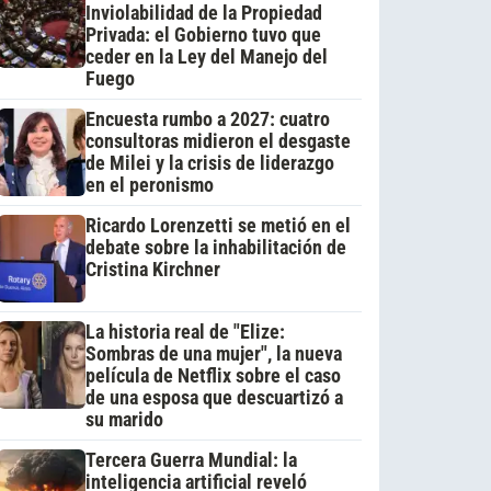
Inviolabilidad de la Propiedad
Privada: el Gobierno tuvo que
ceder en la Ley del Manejo del
Fuego
Encuesta rumbo a 2027: cuatro
consultoras midieron el desgaste
de Milei y la crisis de liderazgo
en el peronismo
Ricardo Lorenzetti se metió en el
debate sobre la inhabilitación de
Cristina Kirchner
La historia real de "Elize:
Sombras de una mujer", la nueva
película de Netflix sobre el caso
de una esposa que descuartizó a
su marido
Tercera Guerra Mundial: la
inteligencia artificial reveló