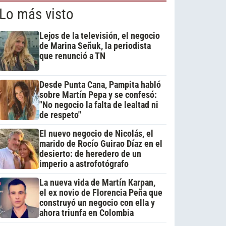
Lo más visto
Lejos de la televisión, el negocio
de Marina Señuk, la periodista
que renunció a TN
Desde Punta Cana, Pampita habló
sobre Martín Pepa y se confesó:
"No negocio la falta de lealtad ni
de respeto"
El nuevo negocio de Nicolás, el
marido de Rocío Guirao Díaz en el
desierto: de heredero de un
imperio a astrofotógrafo
La nueva vida de Martín Karpan,
el ex novio de Florencia Peña que
construyó un negocio con ella y
ahora triunfa en Colombia