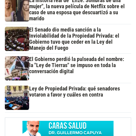
La historia real de "Elize: Sombras de una
mujer", la nueva película de Netflix sobre el
caso de una esposa que descuartizó a su
marido
El Senado dio media sanción a la
Inviolabilidad de la Propiedad Privada: el
Gobierno tuvo que ceder en la Ley del
Manejo del Fuego
El Gobierno perdió la pulseada del nombre:
la "Ley de Tierras" se impuso en toda la
conversación digital
Ley de Propiedad Privada: qué senadores
votaron a favor y cuáles en contra