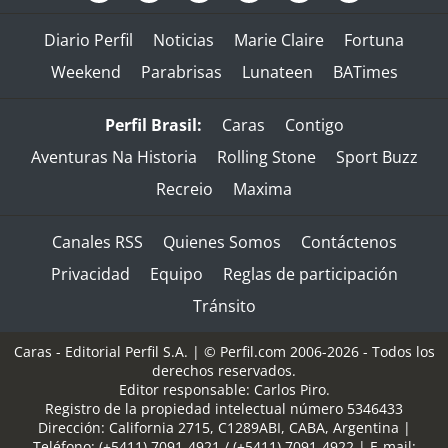
Diario Perfil
Noticias
Marie Claire
Fortuna
Weekend
Parabrisas
Lunateen
BATimes
Perfil Brasil:
Caras
Contigo
Aventuras Na Historia
Rolling Stone
Sport Buzz
Recreio
Maxima
Canales RSS
Quienes Somos
Contáctenos
Privacidad
Equipo
Reglas de participación
Tránsito
Caras - Editorial Perfil S.A.
| © Perfil.com 2006-2026 - Todos los
derechos reservados.
Editor responsable: Carlos Piro.
Registro de la propiedad intelectual número 5346433
Dirección:
California 2715
,
C1289ABI
,
CABA, Argentina
|
Teléfono:
(+5411) 7091-4921
/
(+5411) 7091-4922
| E-mail: