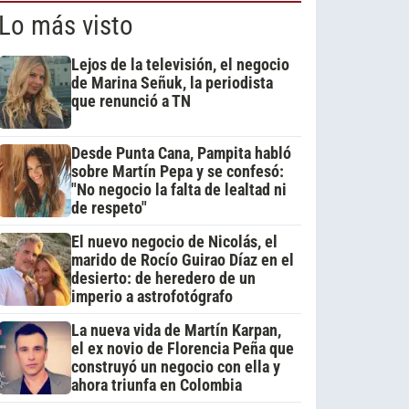
Lo más visto
Lejos de la televisión, el negocio
de Marina Señuk, la periodista
que renunció a TN
Desde Punta Cana, Pampita habló
sobre Martín Pepa y se confesó:
"No negocio la falta de lealtad ni
de respeto"
El nuevo negocio de Nicolás, el
marido de Rocío Guirao Díaz en el
desierto: de heredero de un
imperio a astrofotógrafo
La nueva vida de Martín Karpan,
el ex novio de Florencia Peña que
construyó un negocio con ella y
ahora triunfa en Colombia