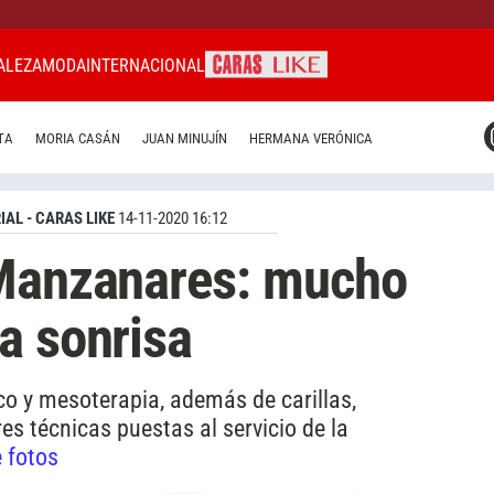
ALEZA
MODA
INTERNACIONAL
CARAS MIAMI
TA
MORIA CASÁN
JUAN MINUJÍN
HERMANA VERÓNICA
CARAS BRASIL
CARAS URUGUAY
IAL - CARAS LIKE
14-11-2020 16:12
 Manzanares: mucho
a sonrisa
ico y mesoterapia, además de carillas,
es técnicas puestas al servicio de la
e fotos