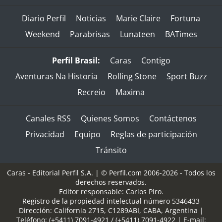
Diario Perfil
Noticias
Marie Claire
Fortuna
Weekend
Parabrisas
Lunateen
BATimes
Perfil Brasil:
Caras
Contigo
Aventuras Na Historia
Rolling Stone
Sport Buzz
Recreio
Maxima
Canales RSS
Quienes Somos
Contáctenos
Privacidad
Equipo
Reglas de participación
Tránsito
Caras - Editorial Perfil S.A.
| © Perfil.com 2006-2026 - Todos los
derechos reservados.
Editor responsable: Carlos Piro.
Registro de la propiedad intelectual número 5346433
Dirección:
California 2715
,
C1289ABI
,
CABA, Argentina
|
Teléfono:
(+5411) 7091-4921
/
(+5411) 7091-4922
| E-mail: