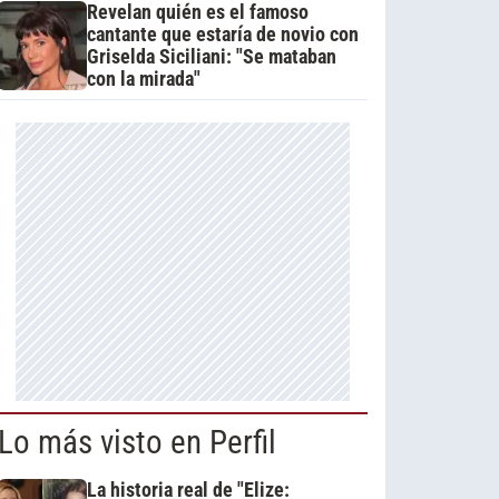
Revelan quién es el famoso
cantante que estaría de novio con
Griselda Siciliani: "Se mataban
con la mirada"
Lo más visto en Perfil
La historia real de "Elize: