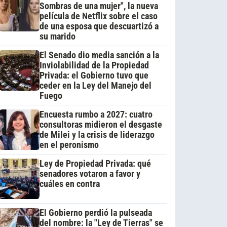
Sombras de una mujer", la nueva
película de Netflix sobre el caso
de una esposa que descuartizó a
su marido
El Senado dio media sanción a la
Inviolabilidad de la Propiedad
Privada: el Gobierno tuvo que
ceder en la Ley del Manejo del
Fuego
Encuesta rumbo a 2027: cuatro
consultoras midieron el desgaste
de Milei y la crisis de liderazgo
en el peronismo
Ley de Propiedad Privada: qué
senadores votaron a favor y
cuáles en contra
El Gobierno perdió la pulseada
del nombre: la "Ley de Tierras" se