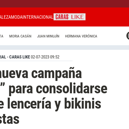
ALEZA
MODA
INTERNACIONAL
CARAS MIAMI
TA
MORIA CASÁN
JUAN MINUJÍN
HERMANA VERÓNICA
CARAS BRASIL
CARAS URUGUAY
IAL - CARAS LIKE
02-07-2023 09:52
 nueva campaña
” para consolidarse
 lencería y bikinis
stas