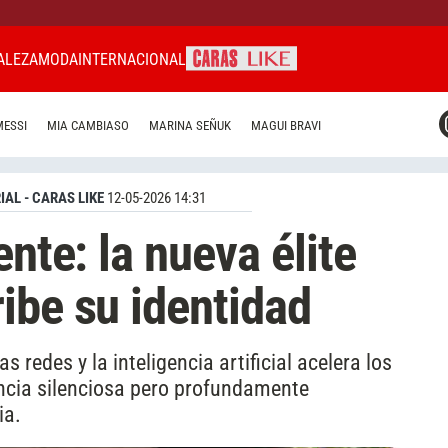
ALEZA
MODA
INTERNACIONAL
CARAS MIAMI
MESSI
MIA CAMBIASO
MARINA SEÑUK
MAGUI BRAVI
CARAS BRASIL
CARAS URUGUAY
IAL - CARAS LIKE
12-05-2026 14:31
ente: la nueva élite
ibe su identidad
redes y la inteligencia artificial acelera los
cia silenciosa pero profundamente
ia.