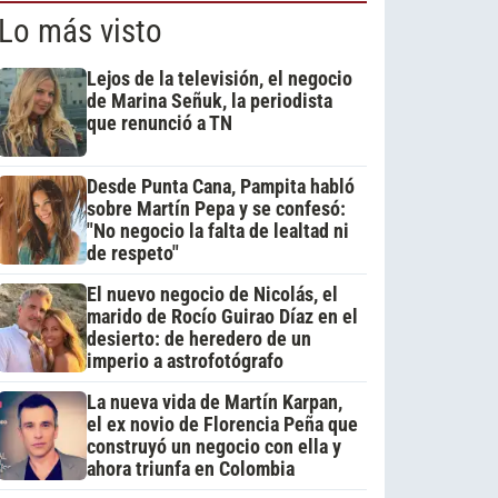
Lo más visto
Lejos de la televisión, el negocio
de Marina Señuk, la periodista
que renunció a TN
Desde Punta Cana, Pampita habló
sobre Martín Pepa y se confesó:
"No negocio la falta de lealtad ni
de respeto"
El nuevo negocio de Nicolás, el
marido de Rocío Guirao Díaz en el
desierto: de heredero de un
imperio a astrofotógrafo
La nueva vida de Martín Karpan,
el ex novio de Florencia Peña que
construyó un negocio con ella y
ahora triunfa en Colombia