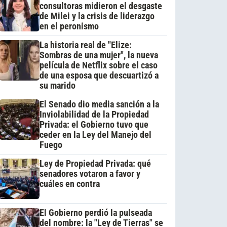
consultoras midieron el desgaste
de Milei y la crisis de liderazgo
en el peronismo
La historia real de "Elize:
Sombras de una mujer", la nueva
película de Netflix sobre el caso
de una esposa que descuartizó a
su marido
El Senado dio media sanción a la
Inviolabilidad de la Propiedad
Privada: el Gobierno tuvo que
ceder en la Ley del Manejo del
Fuego
Ley de Propiedad Privada: qué
senadores votaron a favor y
cuáles en contra
El Gobierno perdió la pulseada
del nombre: la "Ley de Tierras" se