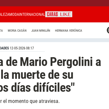
ALEZA
MODA
INTERNACIONAL
CARAS MIAMI
TA
MORIA CASÁN
JUAN MINUJÍN
HERMANA VERÓNICA
CARAS BRASIL
CARAS URUGUAY
DADES
12-05-2026 08:17
a de Mario Pergolini a
s la muerte de su
 días difíciles"
r el momento que atraviesa.