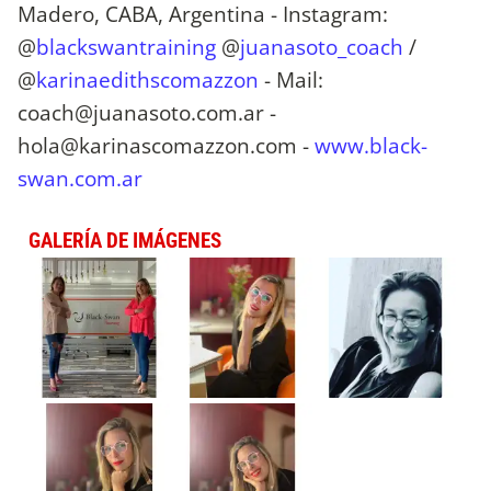
Madero, CABA, Argentina - Instagram:
@
blackswantraining
@
juanasoto_coach
/
@
karinaedithscomazzon
- Mail:
coach@juanasoto.com.ar
-
hola@karinascomazzon.com
-
www.black-
swan.com.ar
GALERÍA DE IMÁGENES