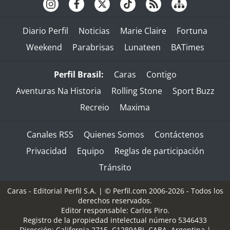
Diario Perfil
Noticias
Marie Claire
Fortuna
Weekend
Parabrisas
Lunateen
BATimes
Perfil Brasil:
Caras
Contigo
Aventuras Na Historia
Rolling Stone
Sport Buzz
Recreio
Maxima
Canales RSS
Quienes Somos
Contáctenos
Privacidad
Equipo
Reglas de participación
Tránsito
Caras - Editorial Perfil S.A.
| © Perfil.com 2006-2026 - Todos los
derechos reservados.
Editor responsable: Carlos Piro.
Registro de la propiedad intelectual número 5346433
Dirección:
California 2715
,
C1289ABI
,
CABA, Argentina
|