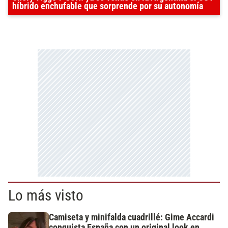
híbrido enchufable que sorprende por su autonomía
Lo más visto
Camiseta y minifalda cuadrillé: Gime Accardi
conquista España con un original look en